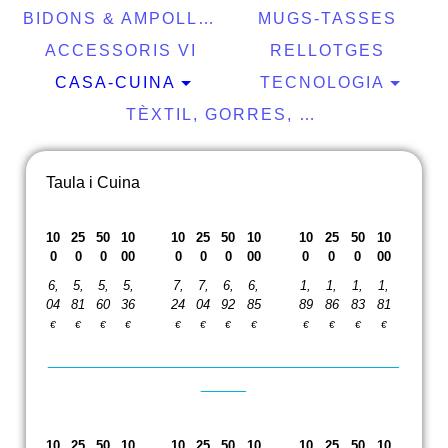
BIDONS & AMPOLLES
MUGS-TASSES
ACCESSORIS VI
RELLOTGES
CASA-CUINA
TECNOLOGIA
TÈXTIL, GORRES, PARAIGÜES
Taula i Cuina
10
25
50
10
10
25
50
10
10
25
50
10
0
0
0
00
0
0
0
00
0
0
0
00
6,
5,
5,
5,
7,
7,
6,
6,
1,
1,
1,
1,
04
81
60
36
24
04
92
85
89
86
83
81
€
€
€
€
€
€
€
€
€
€
€
€
_______________________________________
_____
10
25
50
10
10
25
50
10
10
25
50
10